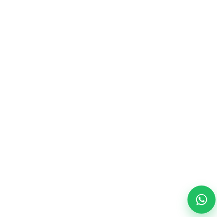
Vagas:
pessoas@road.ag
Instagram
Linkedin
LGPD
Trabalhe conosco
Feito por
Novadata
| ©2025 Road